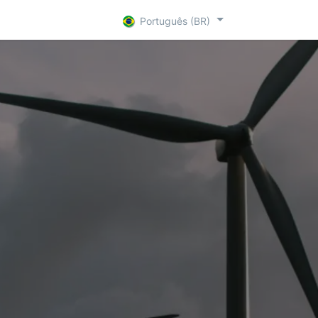
are Par
R + D
Contact
Português (BR)