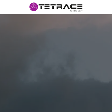
INÍCIO
#N