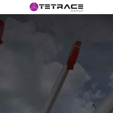
INÍCIO
#N