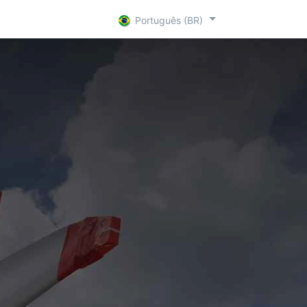
are Par
R + D
Contact
Português (BR)