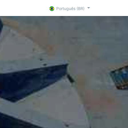
are Par
R + D
Contact
Português (BR)