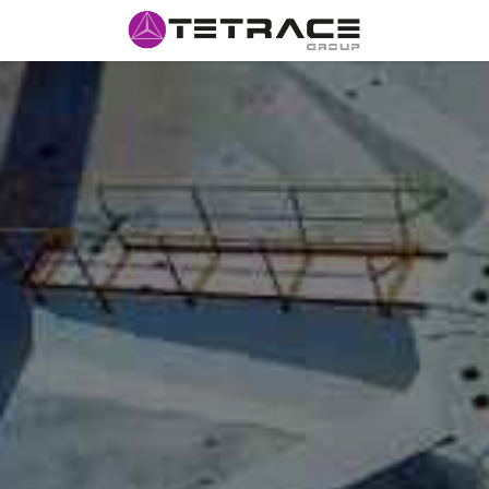
INÍCIO
#N