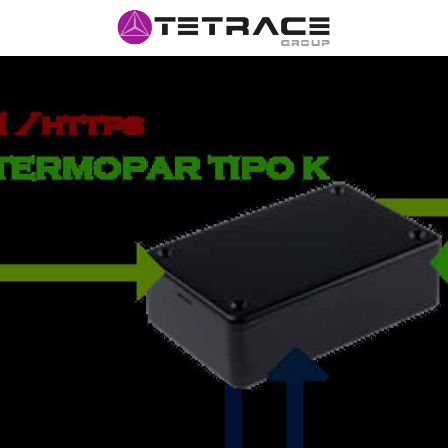
INÍCIO
#N