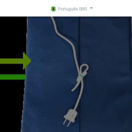
are Par
R + D
Contact
Português (BR)