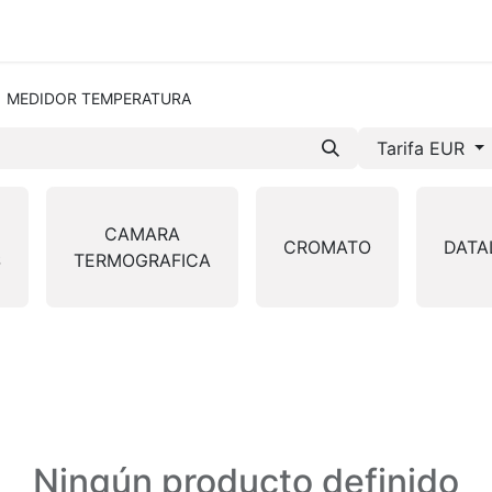
mos-Tetrace
Servicios
Ingeniería
Spare Parts
I +
MEDIDOR TEMPERATURA
Tarifa EUR
CAMARA
CROMATO
DATA
S
TERMOGRAFICA
Ningún producto definido