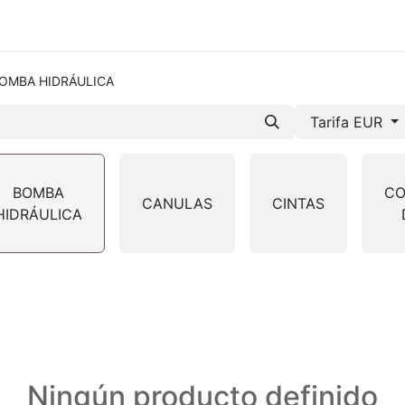
mos-Tetrace
Servicios
Ingeniería
Spare Parts
I +
OMBA HIDRÁULICA
Tarifa EUR
BOMBA
CO
CANULAS
CINTAS
HIDRÁULICA
Ningún producto definido