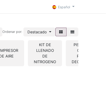
 D
Contacto
Español
Destacado
Ordenar por:
KIT DE
PISTOLA DE
MPRESOR
LLENADO
CALOR /
DE AIRE
DE
PISTOLA
NITROGENO
DECAPADORA