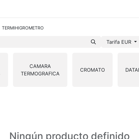
mos-Tetrace
Servicios
Ingeniería
Spare Parts
I +
TERMIHIGROMETRO
Tarifa EUR
CAMARA
CROMATO
DATA
S
TERMOGRAFICA
Ningún producto definido