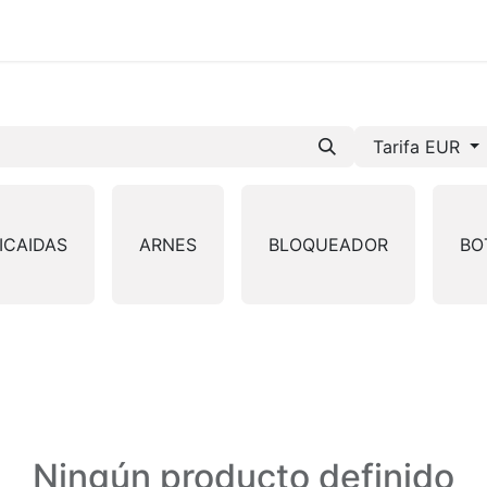
mos-Tetrace
Servicios
Ingeniería
Spare Parts
I +
Tarifa EUR
ICAIDAS
ARNES
BLOQUEADOR
BO
Ningún producto definido