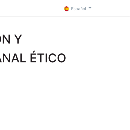
 D
Contacto
Español
ÓN Y
ANAL
ÉTICO